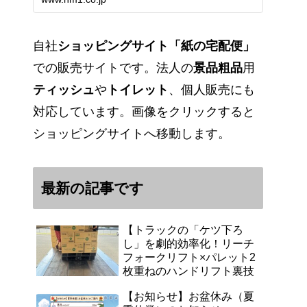
能です。アマゾンペイやクレジッ
ト決済各種対応しています。歴史
のある紙問屋の経験を生かしてお
客様と歩んでまいりま…
自社
ショッピングサイト「紙の宅配便」
での販売サイトです。法人の
景品粗品
用
ティッシュ
や
トイレット
、個人販売にも
対応しています。画像をクリックすると
ショッピングサイトへ移動します。
最新の記事です
【トラックの「ケツ下ろ
し」を劇的効率化！リーチ
フォークリフト×パレット2
枚重ねのハンドリフト裏技
【お知らせ】お盆休み（夏