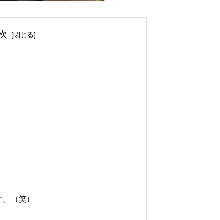
次
す。（笑）