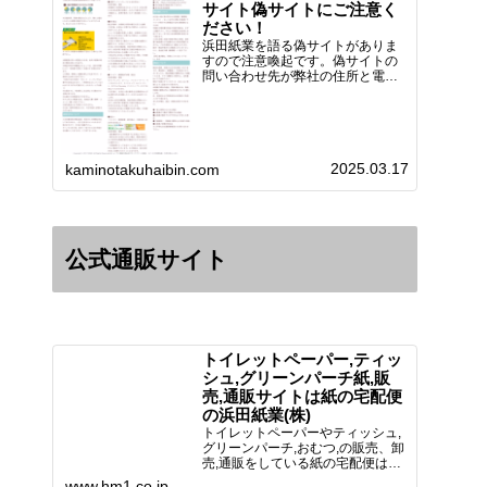
サイト偽サイトにご注意く
ださい！
浜田紙業を語る偽サイトがありま
すので注意喚起です。偽サイトの
問い合わせ先が弊社の住所と電話
番号 となっていますが、浜田紙
業の正式名称は 浜田紙業株式会
社 サイト運営者 浜田浩史にな
っています。本日問い合わせで
「お金を振り込んだのに商品が届
2025.03.17
い…
kaminotakuhaibin.com
公式通販サイト
トイレットペーパー,ティッ
シュ,グリーンパーチ紙,販
売,通販サイトは紙の宅配便
の浜田紙業(株)
トイレットペーパーやティッシュ,
グリーンパーチ,おむつ,の販売、卸
売,通販をしている紙の宅配便は創
業70年！送料無料で全国に配送可
www.hm1.co.jp