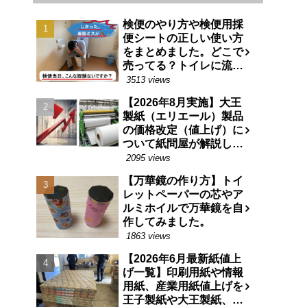
検便のやり方や検便用採
便シートの正しい使い方
をまとめました。どこで
売ってる？トイレに流せ
る特殊な紙です。
3513 views
【2026年8月実施】大王
製紙（エリエール）製品
の価格改定（値上げ）に
ついて紙問屋が解説しま
す
2095 views
【万華鏡の作り方】トイ
レットペーパーの芯やア
ルミホイルで万華鏡を自
作してみました。
1863 views
【2026年6月最新紙値上
げ一覧】印刷用紙や情報
用紙、産業用紙値上げを
王子製紙や大王製紙、日